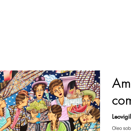
Am
co
Leovigi
Oleo sob