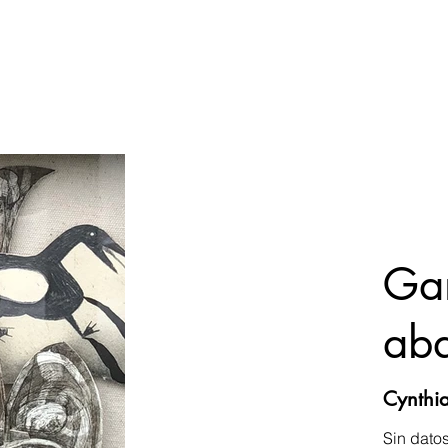
Ga
ab
Cynthi
Sin dato