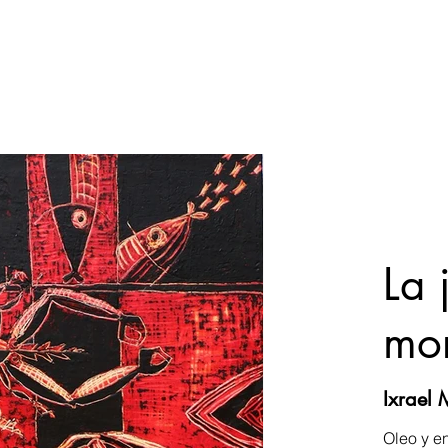
La 
mo
Ixrael 
Oleo y e