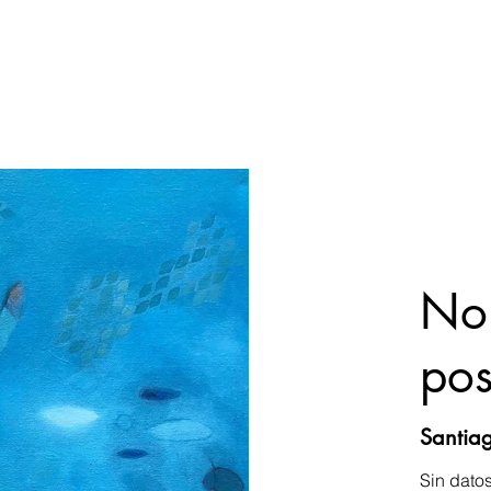
No 
pos
Santia
Sin dato